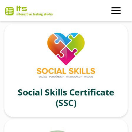
Zum
Inhalt
Tog
springen
Nav
Über ITS
Zertifizierungen
Kontakt
Software
Social Skills Certificate
(SSC)