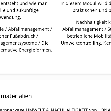
l entsteht und wie man
In diesem Modul wird d
lle und zukünftige
praktischen und b
rwendung.
Nachhaltigkeit 
älle / Abfallmanagement /
Abfallmanagement / S
scher Fußabdruck /
betriebliche Mobilit
agementsysteme / Die
Umweltcontrolling, Ke
lternative Energieformen.
materialien
Lernpackage UMWELT & NACHHALTIGKEIT von LONA Ed