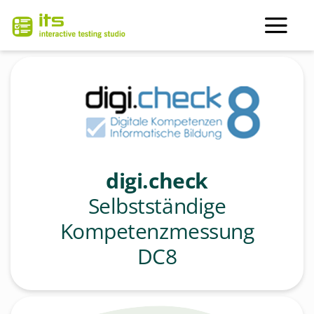
Zum
Inhalt
Tog
springen
Nav
Über ITS
Zertifizierungen
Kontakt
digi.check
Selbstständige
Software
Kompetenzmessung
DC8