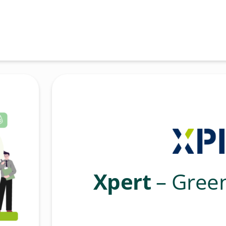
Xpert
– Green