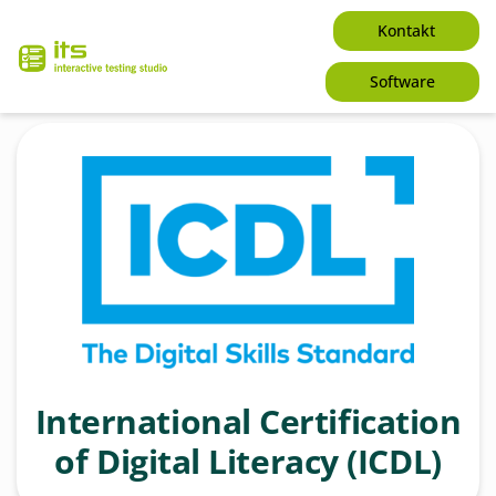
Zum
Kontakt
Inhalt
springen
Software
International Certification
of Digital Literacy (ICDL)